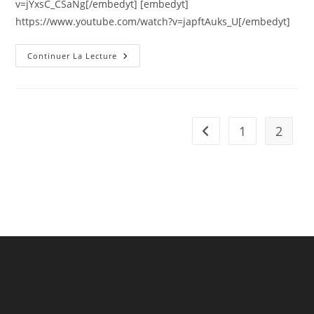
v=jYxsC_CSaNg[/embedyt] [embedyt]
https://www.youtube.com/watch?v=japftAuks_U[/embedyt]
Continuer La Lecture
1
2