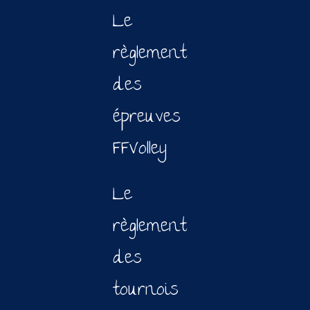
Le
règlement
des
épreuves
FFVolley
Le
règlement
des
tournois