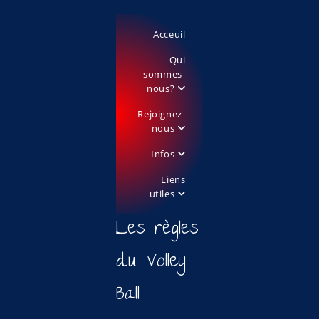
Acceuil
Qui
sommes-
nous?
Rejoignez-
nous
Infos
Liens
utiles
Les règles
du Volley
Ball